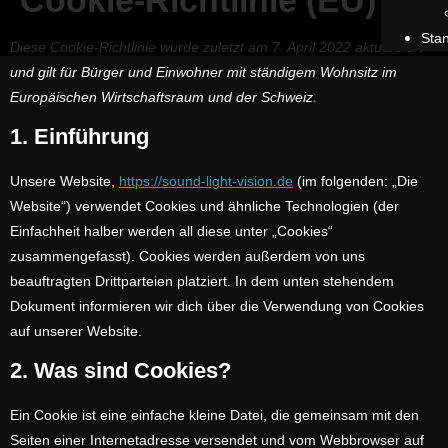
Cookie-Richtlinie (EU)
Sta
Diese Cookie-Richtlinie wurde zuletzt am 7. April 2022 aktualisiert
und gilt für Bürger und Einwohner mit ständigem Wohnsitz im
Europäischen Wirtschaftsraum und der Schweiz.
1. Einführung
Unsere Website,
https://sound-light-vision.de
(im folgenden: „Die
Website“) verwendet Cookies und ähnliche Technologien (der
Einfachheit halber werden all diese unter „Cookies“
zusammengefasst). Cookies werden außerdem von uns
beauftragten Drittparteien platziert. In dem unten stehendem
Dokument informieren wir dich über die Verwendung von Cookies
auf unserer Website.
2. Was sind Cookies?
Ein Cookie ist eine einfache kleine Datei, die gemeinsam mit den
Seiten einer Internetadresse versendet und vom Webbrowser auf