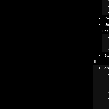
Re
Üb
uns
St
Lei