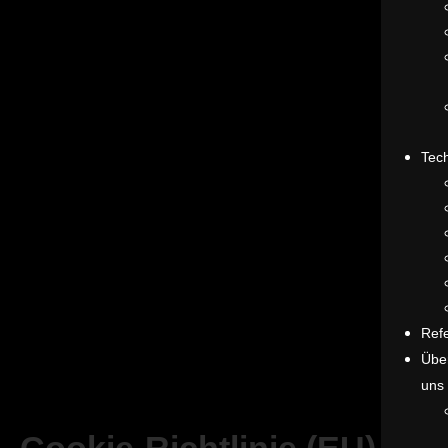
Tec
Ref
Übe
uns